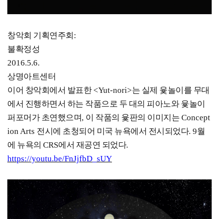
창악회 기획연주회
:
불확정성
2016.5.6.
상명아트센터
이어 창악회에서 발표한
<Yut-nori>
는 실제 윷놀이를 무대
에서 진행하면서 하는 작품으로 두 대의 피아노와 윷놀이
퍼포머가 초연했으며
,
이 작품의 윷판의 이미지는
Concept
ion Arts
전시에 초청되어 미국 뉴욕에서 전시되었다
. 9
월
에 뉴욕의
CRS
에서 재공연 되었다
.
https://youtu.be/FnJjfbD_sUY